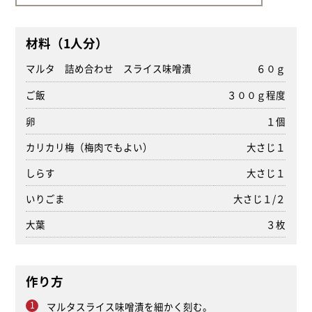
材料（1人分）
マルタ 詰め合わせ スライス味噌漬
６０ｇ
ご飯
３００ｇ程度
卵
１個
カリカリ梅（梅肉でもよい）
大さじ１
しらす
大さじ１
いりごま
大さじ１/２
大葉
３枚
作り方
マルタスライス味噌漬を細かく刻む。