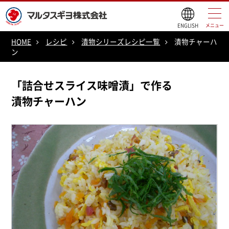
ENGLISH
メニュー
HOME
レシピ
漬物シリーズレシピ一覧
漬物チャーハ
ン
「詰合せスライス味噌漬」で作る
漬物チャーハン