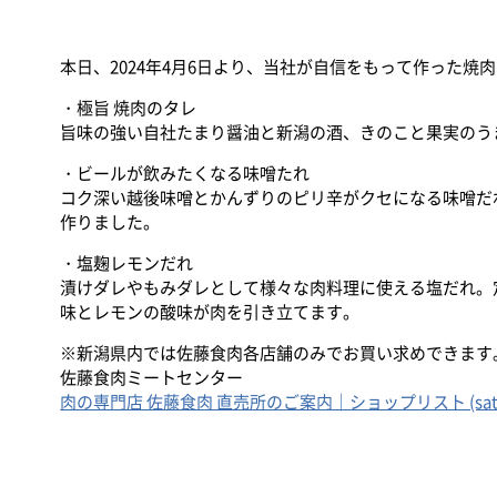
本日、2024年4月6日より、当社が自信をもって作った焼
・極旨 焼肉のタレ
旨味の強い自社たまり醤油と新潟の酒、きのこと果実のう
・ビールが飲みたくなる味噌たれ
コク深い越後味噌とかんずりのピリ辛がクセになる味噌だ
作りました。
・塩麹レモンだれ
漬けダレやもみダレとして様々な肉料理に使える塩だれ。
味とレモンの酸味が肉を引き立てます。
※新潟県内では佐藤食肉各店舗のみでお買い求めできます
佐藤食肉ミートセンター
肉の専門店 佐藤食肉 直売所のご案内｜ショップリスト (sato-