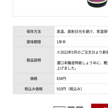
保存方法
高温、直射日光を避け、常温保
賞味期限
1年半
※2022年5月のご注文分より
商品説明
濃口本醸造特級しょうゆに、鰹
上げました。
価格
834円
税込み価格
910円（税込み）